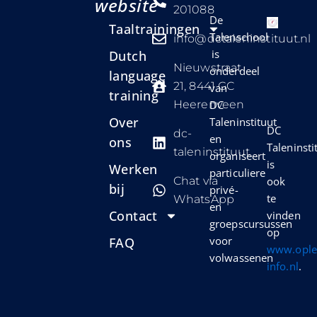
website
201088
De
Taaltrainingen
Talenschool
info@dctaleninstituut.nl
is
Dutch
Nieuwstraat
onderdeel
language
21, 8441 GC
van
training
Heerenveen
DC
Over
Taleninstituut
DC
dc-
en
ons
Taleninsti
taleninstituut
organiseert
is
Werken
particuliere
Chat via
ook
bij
privé-
te
WhatsApp
en
Contact
vinden
groepscursussen
op
voor
FAQ
www.oplei
volwassenen
info.nl
.