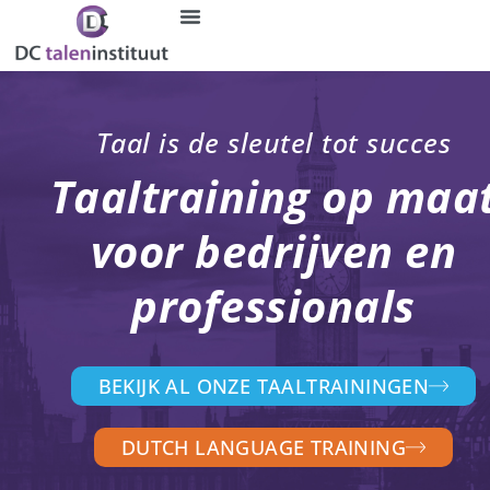
Ga
naar
de
inhoud
Taal is de sleutel tot succes
Taaltraining op maa
voor bedrijven en
professionals
BEKIJK AL ONZE TAALTRAININGEN
DUTCH LANGUAGE TRAINING