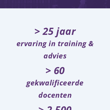
> 
25
 jaar
ervaring in training &
advies
> 
60
gekwalificeerde
docenten
> 
2.500