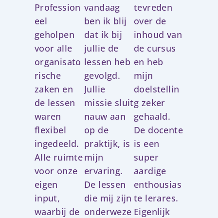
r
r
r
Profession
vandaag
tevreden
d
d
d
eel
ben ik blij
over de
e
e
e
geholpen
dat ik bij
inhoud van
r
r
r
voor alle
jullie de
de cursus
i
i
i
organisato
lessen heb
en heb
n
n
n
rische
gevolgd.
mijn
g
g
g
zaken en
Jullie
doelstellin
5
5
5
de lessen
missie sluit
g zeker
v
v
v
waren
nauw aan
gehaald.
a
a
a
flexibel
op de
De docente
n
n
n
ingedeeld.
praktijk, is
is een
5
5
5
Alle ruimte
mijn
super
voor onze
ervaring.
aardige
eigen
De lessen
enthousias
input,
die mij zijn
te lerares.
waarbij de
onderweze
Eigenlijk