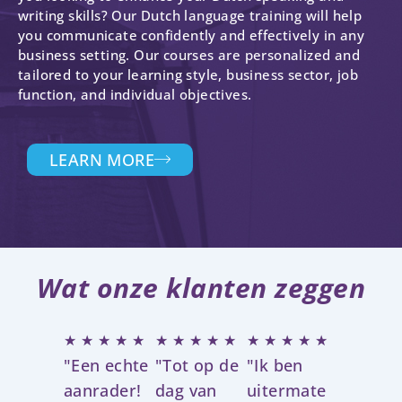
writing skills? Our Dutch language training will help
you communicate confidently and effectively in any
business setting. Our courses are personalized and
tailored to your learning style, business sector, job
function, and individual objectives.
LEARN MORE
Wat onze klanten zeggen
W
W
W
★
★
★
★
★
★
★
★
★
★
★
★
★
★
★
"Een echte
"Tot op de
"Ik ben
a
a
a
a
a
a
aanrader!
dag van
uitermate