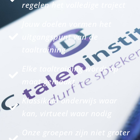
regelen het volledige traject
Jouw doelen vormen het
uitgangspunt van de
taaltraining
Elke taaltraining wordt op
maat gemaakt
Klassikaal onderwijs waar
kan, virtueel waar nodig
Onze groepen zijn niet groter