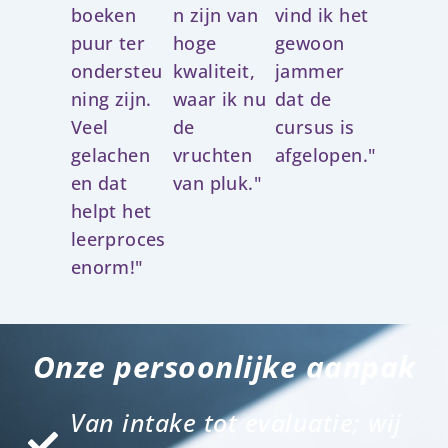
boeken
n zijn van
vind ik het
puur ter
hoge
gewoon
ondersteu
kwaliteit,
jammer
ning zijn.
waar ik nu
dat de
Veel
de
cursus is
gelachen
vruchten
afgelopen."
en dat
van pluk."
helpt het
leerproces
enorm!"
Onze persoonlijke aanpak
Van intake tot evaluatie; wij