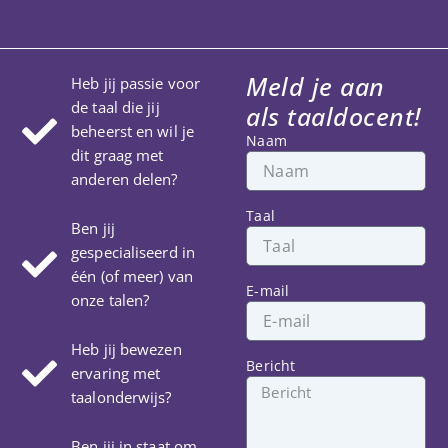
Meld je aan
Heb jij passie voor
de taal die jij
als taaldocent!
beheerst en wil je
Naam
dit graag met
anderen delen?
Taal
Ben jij
gespecialiseerd in
één (of meer) van
E-mail
onze talen?
Heb jij bewezen
Bericht
ervaring met
taalonderwijs?
Ben jij in staat om