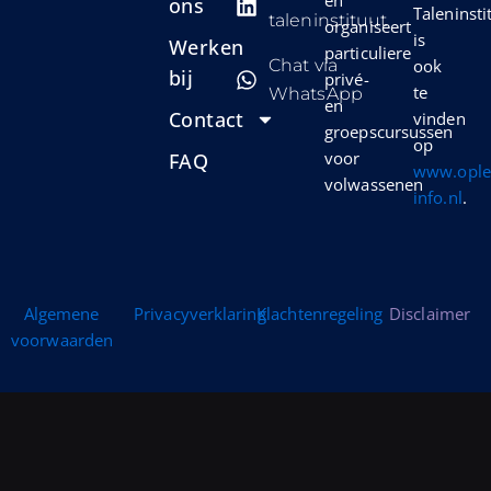
en
ons
Taleninsti
taleninstituut
organiseert
is
Werken
particuliere
Chat via
ook
bij
privé-
te
WhatsApp
en
Contact
vinden
groepscursussen
op
voor
FAQ
www.oplei
volwassenen
info.nl
.
Algemene
Privacyverklaring
Klachtenregeling
Disclaimer
voorwaarden