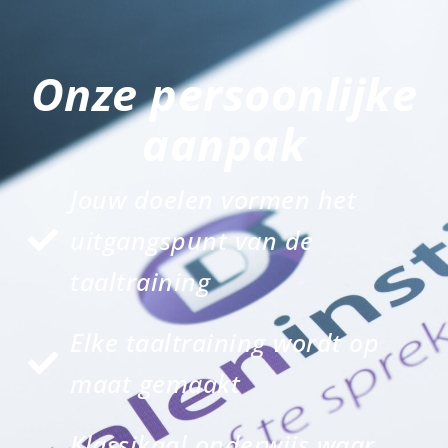
Onze persoonlijke
aanpak
Jouw doelen vormen het
uitgangspunt van de
taaltraining
Elke taaltraining wordt op
maat gemaakt
Klassikaal onderwijs waar