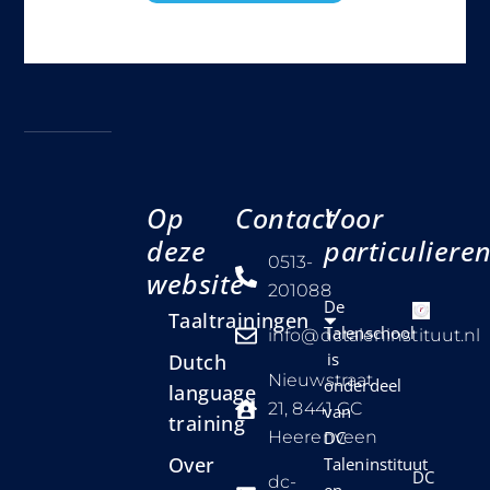
Op
Contact
Voor
deze
particuliere
0513-
website
201088
De
Taaltrainingen
Talenschool
info@dctaleninstituut.nl
is
Dutch
Nieuwstraat
onderdeel
language
21, 8441 GC
van
training
Heerenveen
DC
Over
Taleninstituut
DC
dc-