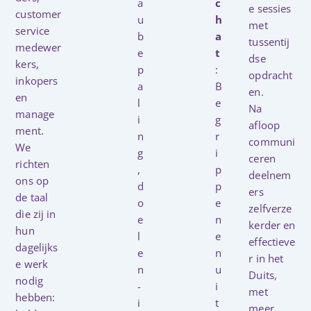
a
c
e sessies
customer
u
h
met
service
b
a
tussentij
medewer
e
t
dse
kers,
p
:
opdracht
inkopers
a
B
en.
en
l
e
Na
manage
i
g
afloop
ment.
n
r
communi
We
g
i
ceren
richten
,
p
deelnem
ons op
d
p
ers
de taal
o
e
zelfverze
die zij in
e
n
kerder en
hun
l
e
effectieve
dagelijks
e
n
r in het
e werk
n
u
Duits,
nodig
-
i
met
hebben:
i
t
meer