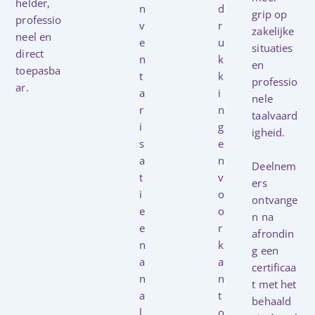
helder,
n
d
grip op
professio
v
r
zakelijke
neel en
e
u
situaties
direct
n
k
en
toepasba
t
k
professio
ar.
a
i
nele
r
n
taalvaard
i
g
igheid.
s
e
a
n
Deelnem
t
v
ers
i
o
ontvange
e
o
n na
e
r
afrondin
n
k
g een
a
a
certificaa
n
n
t met het
a
t
behaald
l
o