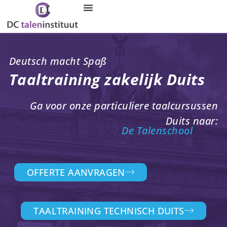
Ga
naar
de
Taaltraining Zakelijk Duits
inhoud
Deutsch macht Spaß
Taaltraining zakelijk Duits
Ga voor onze particuliere taalcursussen
Duits naar:
De Talenschool
OFFERTE AANVRAGEN
TAALTRAINING TECHNISCH DUITS