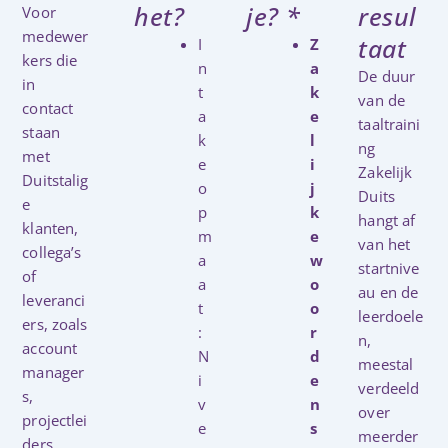
het?
je? *
resul
Voor
medewer
taat
I
Z
kers die
n
a
De duur
in
t
k
van de
contact
a
e
taaltraini
staan
k
l
ng
met
e
i
Zakelijk
Duitstalig
o
j
Duits
e
p
k
hangt af
klanten,
m
e
van het
collega’s
a
w
startnive
of
a
o
au en de
leveranci
t
o
leerdoele
ers, zoals
:
r
n,
account
N
d
meestal
manager
i
e
verdeeld
s,
v
n
over
projectlei
e
s
meerder
ders,